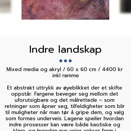
Indre landskap
Mixed media og akryl / 60 x 60 cm / 4400 kr 
inkl ramme

Et abstrakt uttrykk av øyeblikket der et skifte 
oppstår. Fargene beveger seg mellom det 
uforutsigbare og det målrettede – som 
retninger som åpner seg, tilfeldigheter som blir 
til muligheter når man tør å gripe dem, og valg 
som formes underveis. Lagene speiler hvordan 
indre prosesser kan være både kaotiske og 
klare, og hvordan nye veier vokser frem i 